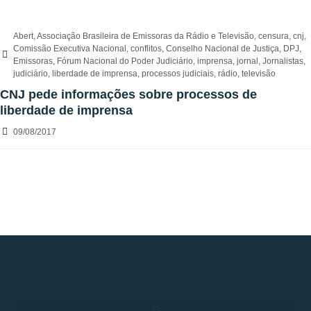
Abert
,
Associação Brasileira de Emissoras da Rádio e Televisão
,
censura
,
cnj
,
Comissão Executiva Nacional
,
conflitos
,
Conselho Nacional de Justiça
,
DPJ
,
Emissoras
,
Fórum Nacional do Poder Judiciário
,
imprensa
,
jornal
,
Jornalistas
,
judiciário
,
liberdade de imprensa
,
processos judiciais
,
rádio
,
televisão
CNJ pede informações sobre processos de
liberdade de imprensa
09/08/2017