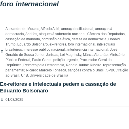
foro internacional
Alexandre de Moraes
,
Alfredo Attié
,
ameaça institucional
,
ameaças à
democracia
,
Andifes
,
ataques à soberania nacional
,
Câmara dos Deputados
,
cassação de mandato
,
comissão de ética
,
defesa da democracia
,
Donald
Trump
,
Eduardo Bolsonaro
,
ex-reitores
,
foro internacional
,
intelectuais
brasileiros
,
interesse público nacional.
,
interferência internacional
,
José
Geraldo de Sousa Junior
,
Juristas
,
Lei Magnitsky
,
Márcia Abrahão
,
Ministério
Público Federal
,
Paulo Gonet
,
petição urgente
,
Procurador-Geral da
República
,
Reitores pela Democracia
,
Renato Janine Ribeiro
,
representação
parlamentar
,
Ricardo Marcelo Fonseca
,
sanções contra o Brasil
,
SPBC
,
traição
ao Brasil
,
UnB
,
Universidade de Brasília
Ex-reitores e intelectuais pedem a cassação de
Eduardo Bolsonaro
01/08/2025