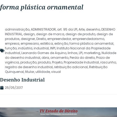
forma plástica ornamental
administração
,
ADMINISTRADOR
,
art. 95 da LPI
,
Arte
,
desenho
,
DESENHO
INDUSTRIAL
,
design
,
design de marca
,
design de produto
,
design de
produtos
,
designer
,
Direito
,
empreendedor
,
empreendedorismo
,
empresa
,
empresario
,
estética
,
extinção
,
forma plástica ornamental
,
função
,
indústria
,
industrial
,
INPI
,
Instituto Nacional da Propriedade
Industrial
,
Leonardo Gomes de Aquino
,
linhas
,
LPI
,
marketing
,
Nulidade
do desenho industrial
,
obra
,
ornamento
,
Perda do direito
,
Prazo de
vigência
,
produção
,
produto
,
Projeto
,
Propriedade Industrial
,
rascunho
,
registro de desenho industrial
,
retribuição adicional
,
Retribuição
Quinquenal
,
titular
,
utilidade
,
visual
Desenho Industrial
25/05/2017