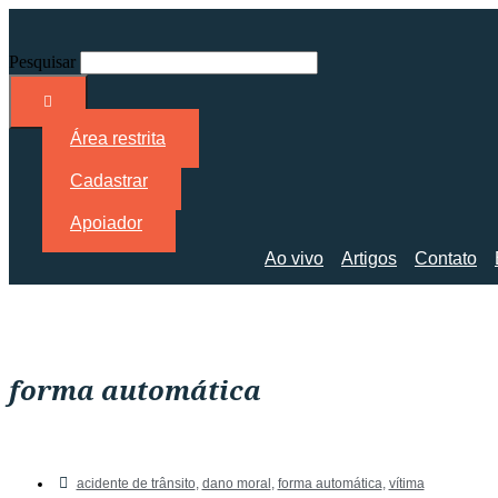
Pesquisar
Área restrita
Cadastrar
Apoiador
Ao vivo
Artigos
Contato
forma automática
acidente de trânsito
,
dano moral
,
forma automática
,
vítima