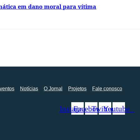
omática em dano moral para vítima
ventos
Notícias
O Jornal
Projetos
Fale conosco
Instagram
Facebook
Twitter
Youtube