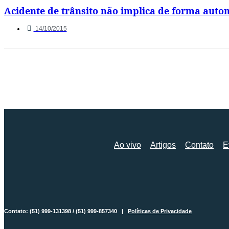
Acidente de trânsito não implica de forma aut
14/10/2015
Ao vivo
Artigos
Contato
E
Contato: (51) 999-131398 / (51) 999-857340 |
Políticas de Privacidade