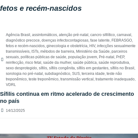
fetos e recém-nascidos
Agência Brasil
,
assintomáticos
,
atenção pré-natal
,
cancro sifilítico
,
carnaval
,
diagnóstico precoce
,
doenças infectocontagiosas
,
fase latente
,
FEBRASGO
,
fetos e recém-nascidos
,
ginecologia e obstetrícia
,
HIV
,
infecções sexualmente
transmissíveis
,
ISTs
,
métodos de barreira
,
Ministério da Saúde
,
parceiros
sexuais
,
políticas públicas de saúde
,
população jovem
,
Pré-natal
,
PrEP
,
reinfecção
,
risco fetal
,
saúde da mulher
,
saúde pública
,
saúde reprodutiva
,
sexo desprotegido
,
sífilis
,
sífilis congênita
,
sífilis em gestantes
,
sífilis no Brasil
,
sorologia no pré-natal
,
subdiagnóstico
,
SUS
,
terceira idade
,
teste não
treponêmico
,
teste treponêmico
,
transmissão vertical
,
tratamento inadequado
,
VDRL
Sífilis continua em ritmo acelerado de crescimento
no país
14/12/2025