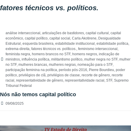
fatores técnicos vs. políticos.
análise interseccional
,
articulações de bastidores
,
capital cultural
,
capital
econômico
,
capital político
,
capital social
,
Carla Akotirene
,
Desigualdade
Estrutural
,
esquerda brasileira
,
estabilidade institucional
,
estabilidade política
,
extrema-direita
,
fatores técnicos vs. políticos.
,
feminismo interseccional
,
feminista negra
,
homens brancos no STF
,
homens negros
,
indicação de
ministros
,
influência política
,
militantismo político
,
mulher negra no STF
,
mulher
no STF
,
mulheres brancas
,
mulheres negras
,
nomeação para o STF
,
participação feminina na política
,
período pós-2016
,
Pierre Bourdieu
,
poder
político
,
privilégios de clã
,
privilégios de classe
,
recorte de gênero
,
recorte
racial
,
representatividade de gênero
,
representatividade racial
,
STF
,
Supremo
Tribunal Federal
Nós não temos capital político
09/08/2025