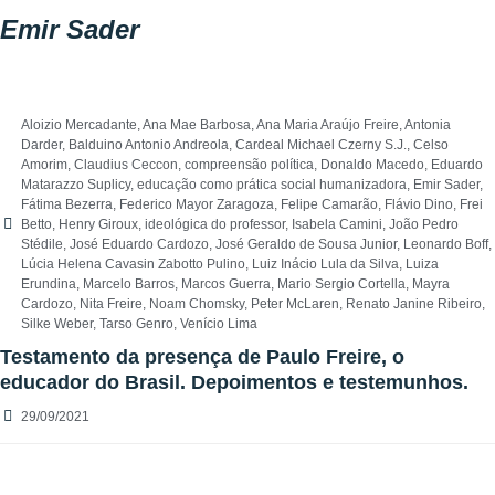
Emir Sader
Aloizio Mercadante
,
Ana Mae Barbosa
,
Ana Maria Araújo Freire
,
Antonia
Darder
,
Balduino Antonio Andreola
,
Cardeal Michael Czerny S.J.
,
Celso
Amorim
,
Claudius Ceccon
,
compreensão política
,
Donaldo Macedo
,
Eduardo
Matarazzo Suplicy
,
educação como prática social humanizadora
,
Emir Sader
,
Fátima Bezerra
,
Federico Mayor Zaragoza
,
Felipe Camarão
,
Flávio Dino
,
Frei
Betto
,
Henry Giroux
,
ideológica do professor
,
Isabela Camini
,
João Pedro
Stédile
,
José Eduardo Cardozo
,
José Geraldo de Sousa Junior
,
Leonardo Boff
,
Lúcia Helena Cavasin Zabotto Pulino
,
Luiz Inácio Lula da Silva
,
Luiza
Erundina
,
Marcelo Barros
,
Marcos Guerra
,
Mario Sergio Cortella
,
Mayra
Cardozo
,
Nita Freire
,
Noam Chomsky
,
Peter McLaren
,
Renato Janine Ribeiro
,
Silke Weber
,
Tarso Genro
,
Venício Lima
Testamento da presença de Paulo Freire, o
educador do Brasil. Depoimentos e testemunhos.
29/09/2021