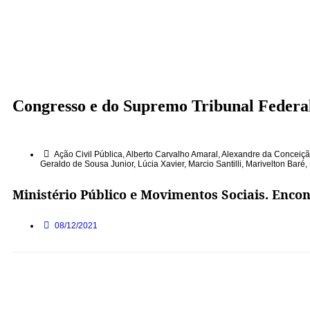
Congresso e do Supremo Tribunal Federa
Ação Civil Pública
,
Alberto Carvalho Amaral
,
Alexandre da Conceiç
Geraldo de Sousa Junior
,
Lúcia Xavier
,
Marcio Santilli
,
Marivelton Baré
,
Ministério Público e Movimentos Sociais. Enco
08/12/2021