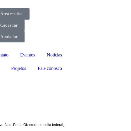
Área restrita
Cadastrar
Apoiador
ntato
Eventos
Notícias
Projetos
Fale conosco
va-Jato
,
Paulo Okamotto
,
receita federal
,