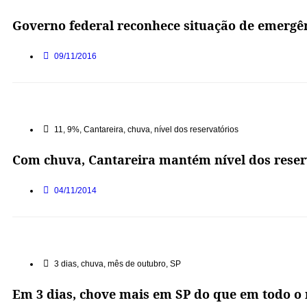
Governo federal reconhece situação de emergê
09/11/2016
11
,
9%
,
Cantareira
,
chuva
,
nível dos reservatórios
Com chuva, Cantareira mantém nível dos reser
04/11/2014
3 dias
,
chuva
,
mês de outubro
,
SP
Em 3 dias, chove mais em SP do que em todo o