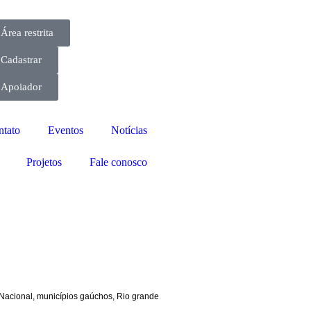
Área restrita
Cadastrar
Apoiador
ntato
Eventos
Notícias
Projetos
Fale conosco
 Nacional
,
municípios gaúchos
,
Rio grande