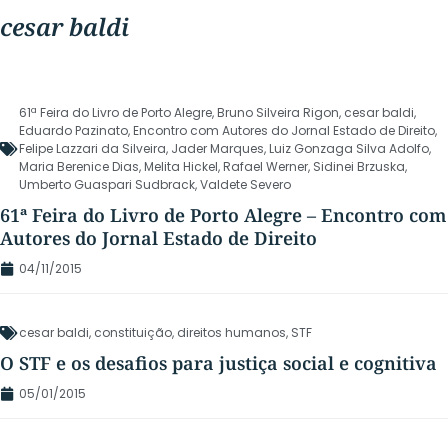
cesar baldi
61ª Feira do Livro de Porto Alegre
,
Bruno Silveira Rigon
,
cesar baldi
,
Eduardo Pazinato
,
Encontro com Autores do Jornal Estado de Direito
,
Felipe Lazzari da Silveira
,
Jader Marques
,
Luiz Gonzaga Silva Adolfo
,
Maria Berenice Dias
,
Melita Hickel
,
Rafael Werner
,
Sidinei Brzuska
,
Umberto Guaspari Sudbrack
,
Valdete Severo
61ª Feira do Livro de Porto Alegre – Encontro com
Autores do Jornal Estado de Direito
04/11/2015
cesar baldi
,
constituição
,
direitos humanos
,
STF
O STF e os desafios para justiça social e cognitiva
05/01/2015