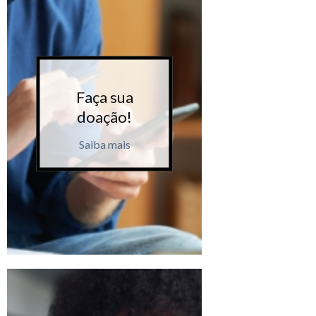
Faça sua
Faça 
doação!
doaçã
Saiba mais
Saiba m