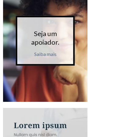
Seja um
Seja 
apoiador.
apoiad
Saiba mais
Saiba m