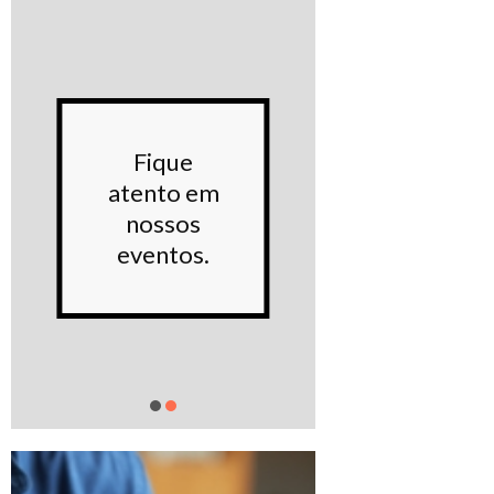
Conhe
Fique
noss
atento em
Proje
nossos
sociai
eventos.
Saiba m