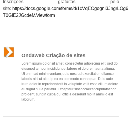
Inscrições gratuitas pelo
site:
https://docs.google.com/forms/d/1cVqEOgogni3JngrLO
T0GIE2JGcdeM/viewform
Ondaweb Criação de sites
Lorem ipsum dolor sit amet, consectetur adipiscing elit, sed do
eiusmod tempor incididunt ut labore et dolore magna aliqua.
Ut enim ad minim veniam, quis nostrud exercitation ullamco
laboris nisi ut aliquip ex ea commodo consequat. Duis aute
irure dolor in reprehenderit in voluptate velit esse cillum dolore
eu fugiat nulla pariatur. Excepteur sint occaecat cupidatat non
proident, sunt in culpa qui officia deserunt mollit anim id est
laborum.