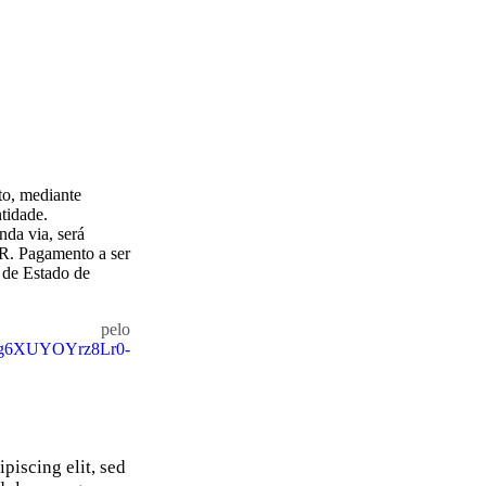
sto, mediante
tidade.
nda via, será
AR. Pagamento a ser
 de Estado de
s pelo
rLOg6XUYOYrz8Lr0-
piscing elit, sed