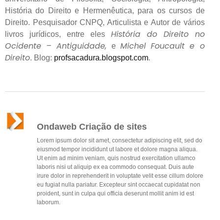
História do Direito e Hermenêutica, para os cursos de
Direito. Pesquisador CNPQ, Articulista e Autor de vários
História do Direito no
livros jurídicos, entre eles
Ocidente – Antiguidade,
Michel Foucault e o
e
Direito
. Blog:
profsacadura.blogspot.com
.
Ondaweb Criação de sites
Lorem ipsum dolor sit amet, consectetur adipiscing elit, sed do
eiusmod tempor incididunt ut labore et dolore magna aliqua.
Ut enim ad minim veniam, quis nostrud exercitation ullamco
laboris nisi ut aliquip ex ea commodo consequat. Duis aute
irure dolor in reprehenderit in voluptate velit esse cillum dolore
eu fugiat nulla pariatur. Excepteur sint occaecat cupidatat non
proident, sunt in culpa qui officia deserunt mollit anim id est
laborum.