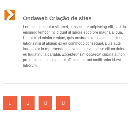
Ondaweb Criação de sites
Lorem ipsum dolor sit amet, consectetur adipiscing elit, sed do
eiusmod tempor incididunt ut labore et dolore magna aliqua.
Ut enim ad minim veniam, quis nostrud exercitation ullamco
laboris nisi ut aliquip ex ea commodo consequat. Duis aute
irure dolor in reprehenderit in voluptate velit esse cillum dolore
eu fugiat nulla pariatur. Excepteur sint occaecat cupidatat non
proident, sunt in culpa qui officia deserunt mollit anim id est
laborum.