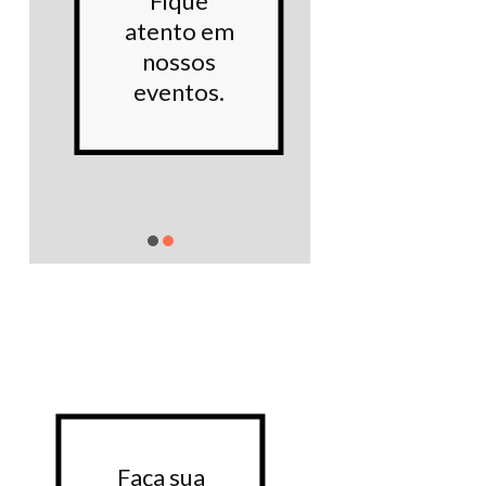
Fique
noss
atento em
Proje
nossos
sociai
eventos.
Saiba m
Faça sua
Faça 