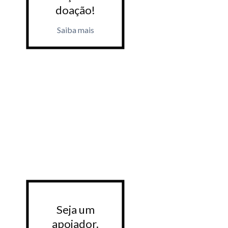
doação!
doaçã
Saiba mais
Saiba m
Seja um
Seja 
apoiador.
apoiad