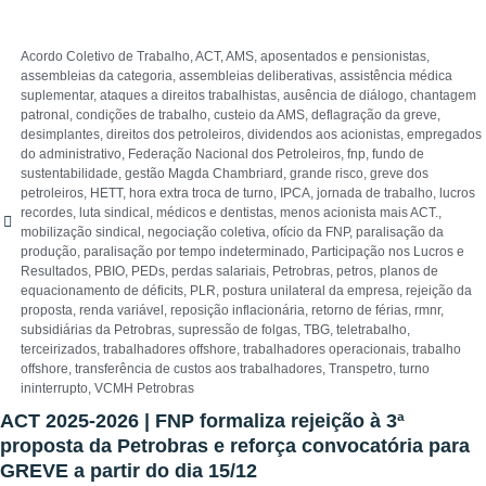
Acordo Coletivo de Trabalho
,
ACT
,
AMS
,
aposentados e pensionistas
,
assembleias da categoria
,
assembleias deliberativas
,
assistência médica
suplementar
,
ataques a direitos trabalhistas
,
ausência de diálogo
,
chantagem
patronal
,
condições de trabalho
,
custeio da AMS
,
deflagração da greve
,
desimplantes
,
direitos dos petroleiros
,
dividendos aos acionistas
,
empregados
do administrativo
,
Federação Nacional dos Petroleiros
,
fnp
,
fundo de
sustentabilidade
,
gestão Magda Chambriard
,
grande risco
,
greve dos
petroleiros
,
HETT
,
hora extra troca de turno
,
IPCA
,
jornada de trabalho
,
lucros
recordes
,
luta sindical
,
médicos e dentistas
,
menos acionista mais ACT.
,
mobilização sindical
,
negociação coletiva
,
ofício da FNP
,
paralisação da
produção
,
paralisação por tempo indeterminado
,
Participação nos Lucros e
Resultados
,
PBIO
,
PEDs
,
perdas salariais
,
Petrobras
,
petros
,
planos de
equacionamento de déficits
,
PLR
,
postura unilateral da empresa
,
rejeição da
proposta
,
renda variável
,
reposição inflacionária
,
retorno de férias
,
rmnr
,
subsidiárias da Petrobras
,
supressão de folgas
,
TBG
,
teletrabalho
,
terceirizados
,
trabalhadores offshore
,
trabalhadores operacionais
,
trabalho
offshore
,
transferência de custos aos trabalhadores
,
Transpetro
,
turno
ininterrupto
,
VCMH Petrobras
ACT 2025-2026 | FNP formaliza rejeição à 3ª
proposta da Petrobras e reforça convocatória para
GREVE a partir do dia 15/12