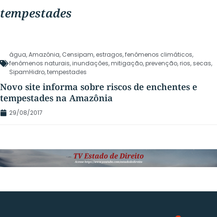
tempestades
água
,
Amazônia
,
Censipam
,
estragos
,
fenômenos climáticos
,
fenômenos naturais
,
inundações
,
mitigação
,
prevenção
,
rios
,
secas
,
SipamHidro
,
tempestades
Novo site informa sobre riscos de enchentes e
tempestades na Amazônia
29/08/2017