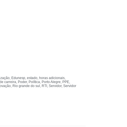
ização
,
Edunesp
,
estado
,
horas adicionais
,
de carreira
,
Poder
,
Política
,
Porto Alegre
,
PPE
,
ovação
,
Rio grande do sul
,
RTI
,
Servidor
,
Servidor