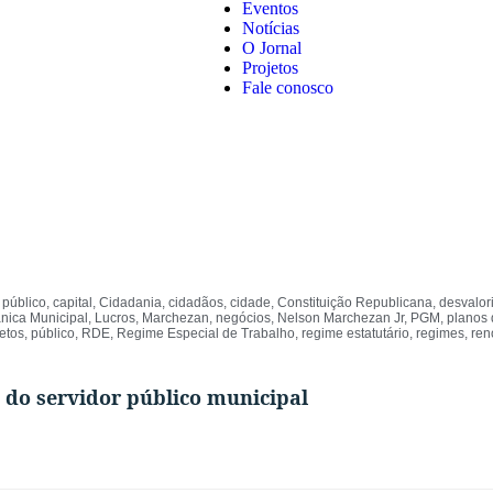
Eventos
Notícias
O Jornal
Projetos
Fale conosco
público
,
capital
,
Cidadania
,
cidadãos
,
cidade
,
Constituição Republicana
,
desvalor
nica Municipal
,
Lucros
,
Marchezan
,
negócios
,
Nelson Marchezan Jr
,
PGM
,
planos 
etos
,
público
,
RDE
,
Regime Especial de Trabalho
,
regime estatutário
,
regimes
,
ren
 do servidor público municipal