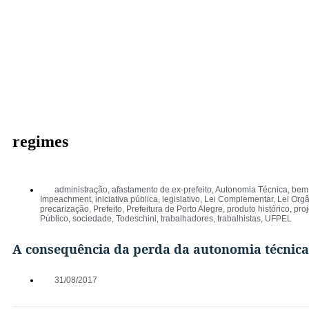
regimes
administração
,
afastamento de ex-prefeito
,
Autonomia Técnica
,
bem 
Impeachment
,
iniciativa pública
,
legislativo
,
Lei Complementar
,
Lei Orgâ
precarização
,
Prefeito
,
Prefeitura de Porto Alegre
,
produto histórico
,
proj
Público
,
sociedade
,
Todeschini
,
trabalhadores
,
trabalhistas
,
UFPEL
A consequência da perda da autonomia técnica
31/08/2017