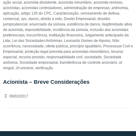
ação social
,
acionista dissidente
,
acionista minoritário
,
acionista remisso
,
acionistas
,
acionistas controladores
,
administração de empresas
,
antinomia
,
aplicação
,
artigo 130 do CPC
,
Caracterização
,
cerceamento de defesa
,
comercial
,
cpc
,
danos
,
direito a voto
,
Direito Empresarial
,
dissídio
jurisprudencial
,
enunciado da súmula
,
existência de danos
,
ilegitimidade ativa
de acionista
,
impossibilidade
,
incidência da súmula
,
inclusão dos acionistas
preferenciais
,
inocorrência
,
instituição financeira
,
Julgamento antecipado da
Lide
,
Lei das Sociedades Anônimas
,
Leonardo Gomes de Aquino
,
Não
ocorrência
,
necessidade
,
oferta pública
,
princípio igualitário
,
Processual Civil e
Empresarial
,
proteção legal prevista para acionistas minoritários
,
recurso
especial
,
recurso provido
,
responsabilidade civil
,
sociedade
,
Sociedade
anônima
,
Sociedade empresarial
,
transferência de controle acionário
,
ut
singuli
,
Ut universi
,
verificação
Acionista – Breve Considerações
09/02/2017