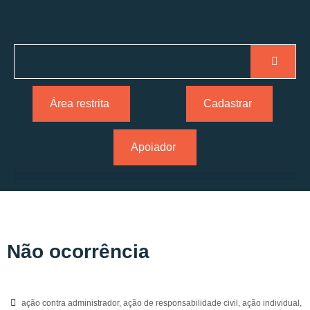
Área restrita
Cadastrar
Apoiador
Não ocorrência
ação contra administrador
,
ação de responsabilidade civil
,
ação individual
,