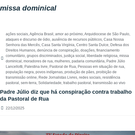
missa dominical
ações sociais
,
Agência Brasil
,
amor ao próximo
,
Arquidiocese de São Paulo
,
ataques e discurso de ódio
,
ausência de recursos públicos
,
Casa Nossa
Senhora das Mercês
,
Casa Santa Virgínia
,
Centro Santa Dulce
,
Defesa dos
Direitos Humanos
,
denúncia de conspiração
,
doações
,
financiamento
comunitário
,
grupos discriminados
,
justiça social
,
liberdade religiosa
,
missa
dominical
,
moradores de rua
,
mulheres
,
padaria comunitária
,
Padre Júlio
Lancellotti
,
Palestina livre
,
Pastoral de Rua
,
Pessoas em situação de rua
,
população negra
,
povos indígenas
,
produção de pães
,
proibição de
transmissão online
,
Rede Jornalistas Livres
,
redes sociais
,
resistência
pastoral
,
sem-terra
,
Solidariedade
,
trabalho pastoral
,
transmissão ao vivo
Padre Júlio diz que há conspiração contra trabalho
da Pastoral de Rua
22/12/2025