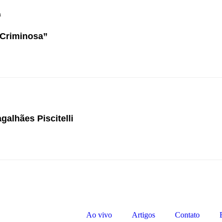
a
 Criminosa”
alhães Piscitelli
Ao vivo
Artigos
Contato