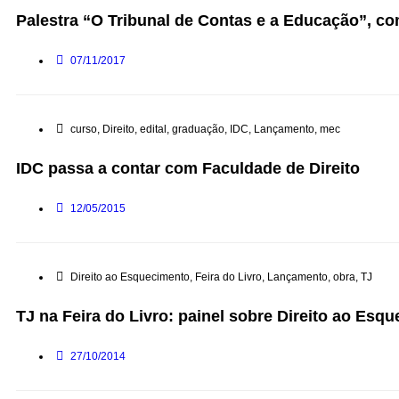
Palestra “O Tribunal de Contas e a Educação”, c
07/11/2017
curso
,
Direito
,
edital
,
graduação
,
IDC
,
Lançamento
,
mec
IDC passa a contar com Faculdade de Direito
12/05/2015
Direito ao Esquecimento
,
Feira do Livro
,
Lançamento
,
obra
,
TJ
TJ na Feira do Livro: painel sobre Direito ao Es
27/10/2014