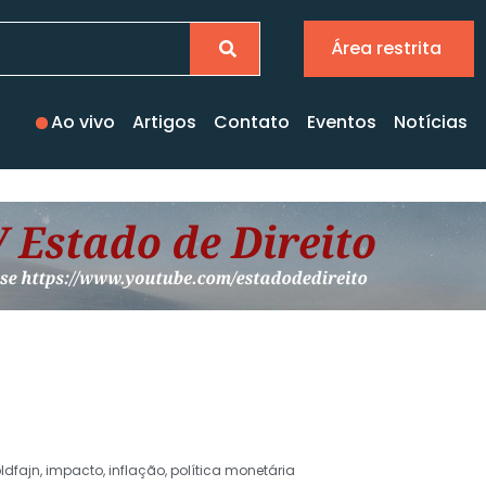
Área restrita
Ao vivo
Artigos
Contato
Eventos
Notícias
oldfajn
,
impacto
,
inflação
,
política monetária