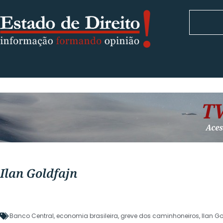
Ilan Goldfajn
Banco Central
,
economia brasileira
,
greve dos caminhoneiros
,
Ilan G