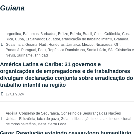
Guiana
argentina
,
Bahamas
,
Barbados
,
Belize
,
Bolívia
,
Brasil
,
Chile
,
Colômbia
,
Costa
Rica
,
Cuba
,
El Salvador
,
Equador
,
erradicação do trabalho infantil
,
Granada
,
Guatemala
,
Guiana
,
Haiti
,
Honduras
,
Jamaica
,
México
,
Nicarágua
,
OIT
,
Panamá
,
Paraguai
,
Peru
,
República Dominicana
,
Santa Lúcia
,
São Cristóvão e
Nevis
,
Suriname
,
Trinidad
América Latina e Caribe: 31 governos e
organizações de empregadores e de trabalhadores
divulgam declaração conjunta sobre erradicação do
trabalho infantil na região
17/11/2024
Argélia
,
Conselho de Segurança
,
Conselho de Segurança das Nações
Unidas
,
Eslovênia
,
faixa de gaza
,
Guiana
,
libertação imediata e incondicional
de todos os reféns
,
Malta
,
Serra Leoa
Gaza: Resolução exigindo cessar-fogo humanitário