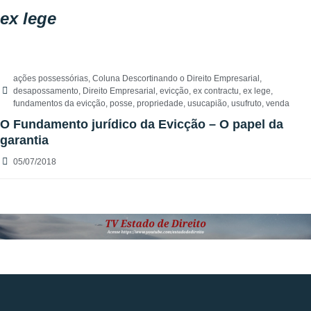
ex lege
ações possessórias
,
Coluna Descortinando o Direito Empresarial
,
desapossamento
,
Direito Empresarial
,
evicção
,
ex contractu
,
ex lege
,
fundamentos da evicção
,
posse
,
propriedade
,
usucapião
,
usufruto
,
venda
O Fundamento jurídico da Evicção – O papel da
garantia
05/07/2018