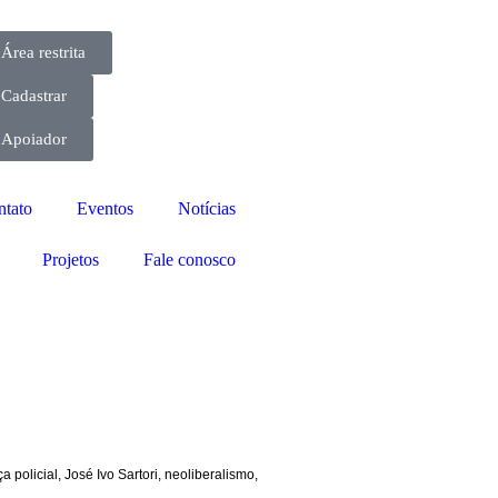
Área restrita
Cadastrar
Apoiador
ntato
Eventos
Notícias
Projetos
Fale conosco
ça policial
,
José Ivo Sartori
,
neoliberalismo
,