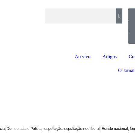
Ao vivo
Artigos
Co
O Jornal
cia
,
Democracia e Política
,
espoliação
,
espoliação neoliberal
,
Estado nacional
,
for