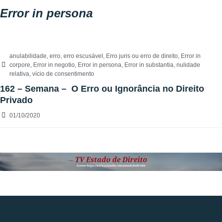
Error in persona
anulabilidade
,
erro
,
erro escusável
,
Erro juris ou erro de direito
,
Error in
corpore
,
Error in negotio
,
Error in persona
,
Error in substantia
,
nulidade
relativa
,
vício de consentimento
162 – Semana – O Erro ou Ignorância no Direito
Privado
01/10/2020