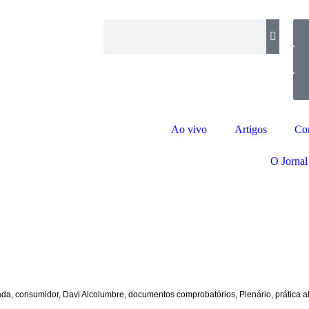
Ao vivo
Artigos
Co
O Jornal
ada
,
consumidor
,
Davi Alcolumbre
,
documentos comprobatórios
,
Plenário
,
prática 