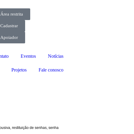
Área restrita
Cadastrar
Apoiador
ntato
Eventos
Notícias
Projetos
Fale conosco
abusiva
,
restituição de senhas
,
senha