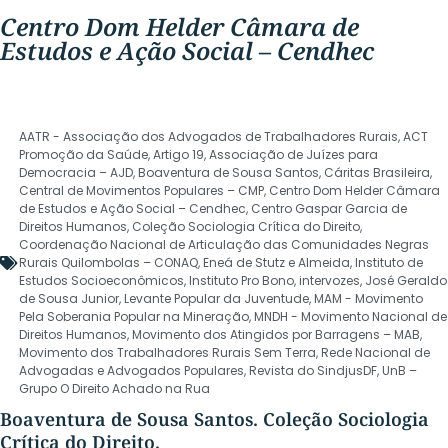
Centro Dom Helder Câmara de
Estudos e Ação Social – Cendhec
AATR - Associação dos Advogados de Trabalhadores Rurais
,
ACT
Promoção da Saúde
,
Artigo 19
,
Associação de Juízes para
Democracia – AJD
,
Boaventura de Sousa Santos
,
Cáritas Brasileira
,
Central de Movimentos Populares – CMP
,
Centro Dom Helder Câmara
de Estudos e Ação Social – Cendhec
,
Centro Gaspar Garcia de
Direitos Humanos
,
Coleção Sociologia Crítica do Direito
,
Coordenação Nacional de Articulação das Comunidades Negras
Rurais Quilombolas – CONAQ
,
Eneá de Stutz e Almeida
,
Instituto de
Estudos Socioeconômicos
,
Instituto Pro Bono
,
intervozes
,
José Geraldo
de Sousa Junior
,
Levante Popular da Juventude
,
MAM - Movimento
Pela Soberania Popular na Mineração
,
MNDH - Movimento Nacional de
Direitos Humanos
,
Movimento dos Atingidos por Barragens – MAB
,
Movimento dos Trabalhadores Rurais Sem Terra
,
Rede Nacional de
Advogadas e Advogados Populares
,
Revista do SindjusDF
,
UnB –
Grupo O Direito Achado na Rua
Boaventura de Sousa Santos. Coleção Sociologia
Crítica do Direito.