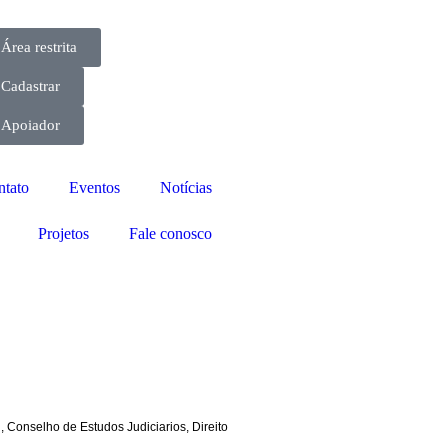
Área restrita
Cadastrar
Apoiador
ntato
Eventos
Notícias
Projetos
Fale conosco
l
,
Conselho de Estudos Judiciarios
,
Direito