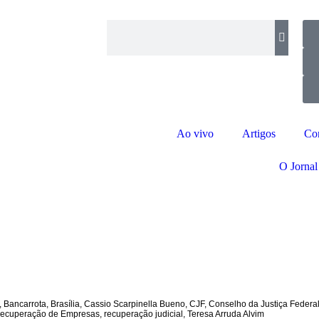
Ao vivo
Artigos
Co
O Jornal
,
Bancarrota
,
Brasília
,
Cassio Scarpinella Bueno
,
CJF
,
Conselho da Justiça Federa
ecuperação de Empresas
,
recuperação judicial
,
Teresa Arruda Alvim