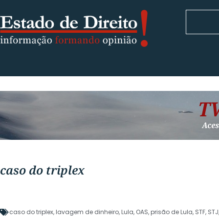
caso do triplex
caso do triplex
,
lavagem de dinheiro
,
Lula
,
OAS
,
prisão de Lula
,
STF
,
STJ