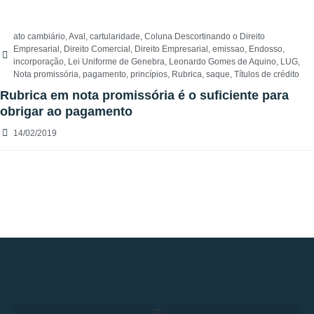
ato cambiário
,
Aval
,
cartularidade
,
Coluna Descortinando o Direito
Empresarial
,
Direito Comercial
,
Direito Empresarial
,
emissao
,
Endosso
,
incorporação
,
Lei Uniforme de Genebra
,
Leonardo Gomes de Aquino
,
LUG
,
Nota promissória
,
pagamento
,
princípios
,
Rubrica
,
saque
,
Títulos de crédito
Rubrica em nota promissória é o suficiente para
obrigar ao pagamento
14/02/2019