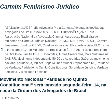
Carmim Feminismo Jurídico
ABA Nacional
,
ADEP-MS
,
Advocacia Preta Carioca
,
Advogadas de Alagoas
,
Advogadas do Brasil
,
AMAZOESTE - RJ E EXPANSÕES
,
ANACRIM -
Associação Nacional da Advocacia Criminal
,
Associação Brasileira de
Mulheres de Carreira Jurídica Nacional - ABMCJ NACIONAL
,
AUCC
,
Carmim
Feminismo Jurídico
,
CDDM
,
Coletivo sobre elas
,
Elas pedem vista
,
ELO incluir
e transformar
,
Grupo Mulheres do Brasil Maceió
,
IBDFAM - Instituto Brasileiro
de Direito de Família DF
,
IJB
,
Indômitas
,
Juntas Crescemos
,
Mais Mulheres na
OAB RR
,
Movimento Independente 50-50 de Advogadas Gaúchas
,
movimento
nacional paridade já
,
Mulher Elege Mulher
,
Mulher Empoderada RS
,
Paridade
de Verdade
,
Paridade no Quinto Constitucional
,
Sororidade Jurídica
,
Verdade
Feminina
,
Visibilidade Feminina
Movimento Nacional “Paridade no Quinto
Constitucional” será lançado segunda-feira, 14, na
sede da Ordem dos Advogados do Brasil
11/03/2022