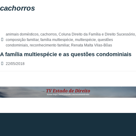
cachorros
animais domésticos
,
cachorros
,
Coluna Direito da Família e Direito Sucessório
,
composição familiar
,
família multiespécie
,
multiespécie
,
questões
condominiais
,
reconhecimento familiar
,
Renata Malta Vilas-Bôas
A família multiespécie e as questões condominiais
22/05/2018