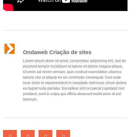
Ondaweb Criação de sites
Lorem ipsum dolor sit amet, consectetur adipiscing elit, sed do
eiusmod tempor incididunt ut labore et dolore magna aliqua.
Ut enim ad minim veniam, quis nostrud exercitation ullamco
laboris nisi ut aliquip ex ea commodo consequat. Duis aute
irure dolor in reprehenderit in voluptate velit esse cillum dolore
eu fugiat nulla pariatur. Excepteur sint occaecat cupidatat non
proident, sunt in culpa qui officia deserunt mollit anim id est
laborum.