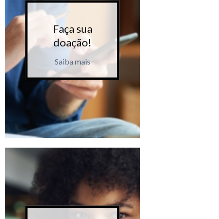
Faça sua
Faça 
doação!
doaçã
Saiba mais
Saiba m