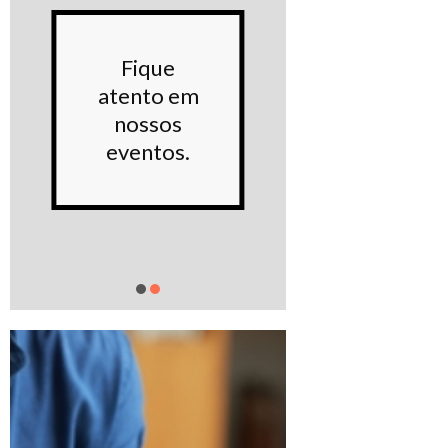
Conhe
Fique
noss
atento em
Proje
nossos
sociai
eventos.
Saiba m