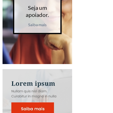
Seja um
Seja 
apoiador.
apoiad
Saiba mais
Saiba m