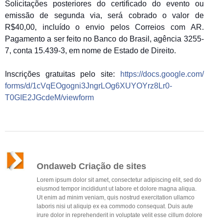
Solicitações posteriores do certificado do evento ou
emissão de segunda via, será cobrado o valor de
R$40,00, incluído o envio pelos Correios com AR.
Pagamento a ser feito no Banco do Brasil, agência 3255-
7, conta 15.439-3, em nome de Estado de Direito.
Inscrições gratuitas pelo site:
https://docs.google.com/
forms/d/
1cVqEOgogni3JngrLOg6XUYOYrz
8Lr0-
T0GIE2JGcdeM/viewform
Ondaweb Criação de sites
Lorem ipsum dolor sit amet, consectetur adipiscing elit, sed do
eiusmod tempor incididunt ut labore et dolore magna aliqua.
Ut enim ad minim veniam, quis nostrud exercitation ullamco
laboris nisi ut aliquip ex ea commodo consequat. Duis aute
irure dolor in reprehenderit in voluptate velit esse cillum dolore