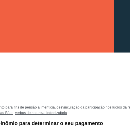
to para fins de pensão alimentícia
,
desvinculação da participação nos lucros da
las-Bôas
,
verbas de natureza indenizatória
binômio para determinar o seu pagamento