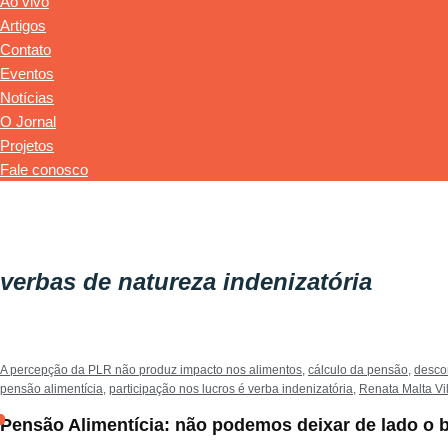
Ao vivo
Artigos
Contato
Eventos
Notícias
O Jornal
Projetos
Fale conosco
verbas de natureza indenizatória
A percepção da PLR não produz impacto nos alimentos
,
cálculo da pensão
,
descon
pensão alimentícia
,
participação nos lucros é verba indenizatória
,
Renata Malta Vi
Pensão Alimentícia: não podemos deixar de lado o 