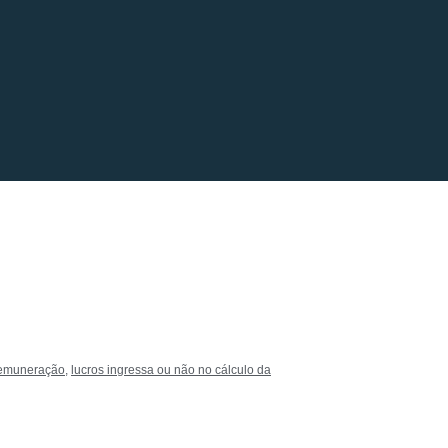
 remuneração
,
lucros ingressa ou não no cálculo da