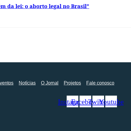
da lei: o aborto legal no Brasil”
ventos
Notícias
O Jornal
Projetos
Fale conosco
Instagram
Facebook
Twitter
Youtube