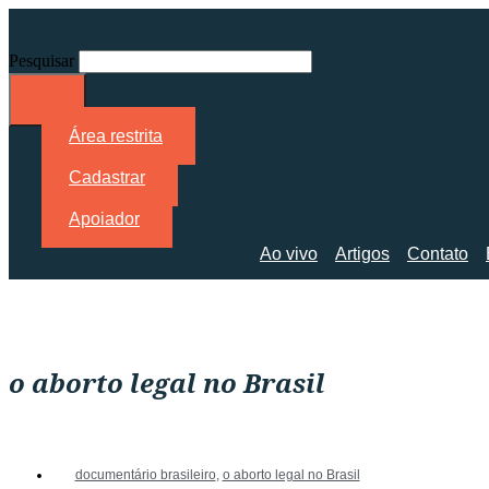
Pesquisar
Área restrita
Cadastrar
Apoiador
Ao vivo
Artigos
Contato
o aborto legal no Brasil
documentário brasileiro
,
o aborto legal no Brasil