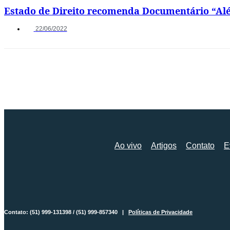
Estado de Direito recomenda Documentário “Além 
22/06/2022
Ao vivo
Artigos
Contato
E
Contato: (51) 999-131398 / (51) 999-857340 |
Políticas de Privacidade