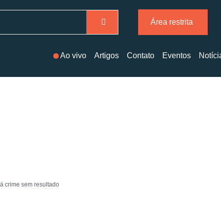
Área restrita
Ao vivo
Artigos
Contato
Eventos
Notíci
á crime sem resultado