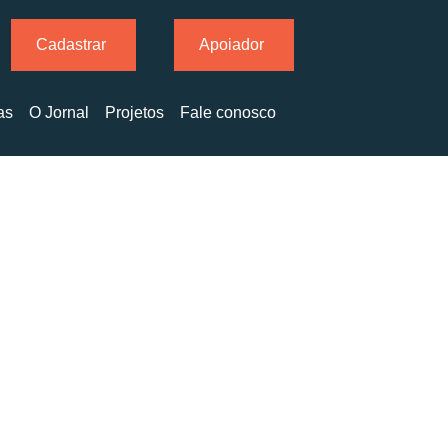
Cadastrar
Apoiador
as
O Jornal
Projetos
Fale conosco