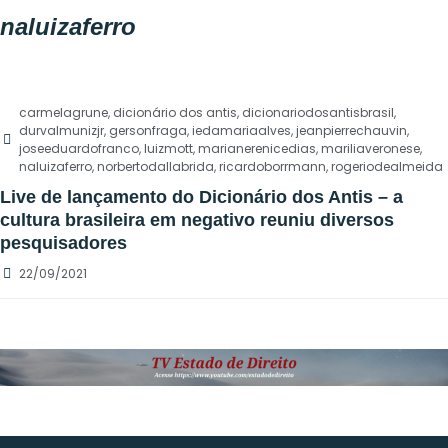
naluizaferro
carmelagrune
,
dicionário dos antis
,
dicionariodosantisbrasil
,
durvalmunizjr
,
gersonfraga
,
iedamariaalves
,
jeanpierrechauvin
,
joseeduardofranco
,
luizmott
,
marianerenicedias
,
mariliaveronese
,
naluizaferro
,
norbertodallabrida
,
ricardoborrmann
,
rogeriodealmeida
Live de lançamento do Dicionário dos Antis – a
cultura brasileira em negativo reuniu diversos
pesquisadores
22/09/2021