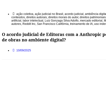
ação coletiva
,
ação judicial no Brasil
,
acordo judicial
,
ambiência digita
conteúdos
,
direitos autorais
,
direitos morais do autor
,
direitos patrimoniais
artificial
,
labor intelectual
,
Luiz Gonzaga Silva Adolfo
,
mercado editorial
,
M
autores
,
Reddit Inc
,
San Francisco Califórnia
,
treinamento de IA
,
uso inde
O acordo judicial de Editoras com a Anthropic p
de obras no ambiente digital?
10/09/2025