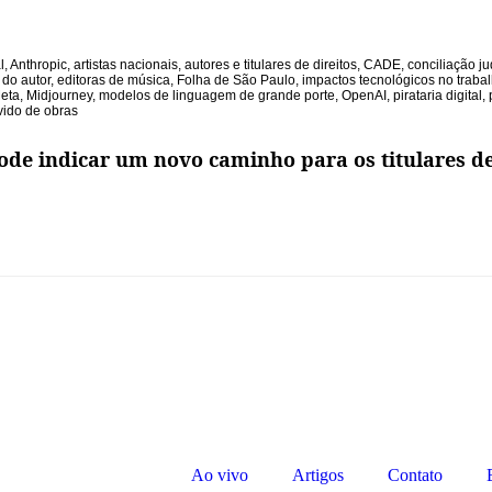
l
,
Anthropic
,
artistas nacionais
,
autores e titulares de direitos
,
CADE
,
conciliação ju
 do autor
,
editoras de música
,
Folha de São Paulo
,
impactos tecnológicos no traba
eta
,
Midjourney
,
modelos de linguagem de grande porte
,
OpenAI
,
pirataria digital
,
vido de obras
ode indicar um novo caminho para os titulares de
Ao vivo
Artigos
Contato