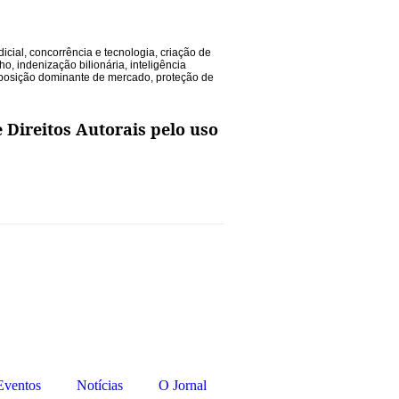
dicial
,
concorrência e tecnologia
,
criação de
lho
,
indenização bilionária
,
inteligência
posição dominante de mercado
,
proteção de
 Direitos Autorais pelo uso
Eventos
Notícias
O Jornal