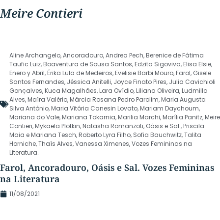
Meire Contieri
Aline Archangelo
,
Ancoradouro
,
Andrea Pech
,
Berenice de Fátima
Taufic Luiz
,
Boaventura de Sousa Santos
,
Edzita Sigoviva
,
Elisa Elsie
,
Enero y Abril
,
Érika Lula de Medeiros
,
Evelisie Barbi Mouro
,
Farol
,
Gisele
Santos Fernandes
,
Jéssica Anitelli
,
Joyce Finato Pires
,
Julia Cavichioli
Gonçalves
,
Kuca Magalhães
,
Lara Ovídio
,
Liliana Oliveira
,
Ludmilla
Alves
,
Maíra Valério
,
Márcia Rosana Pedro Parolim
,
Maria Augusta
Silva Antônio
,
Maria Vitória Canesin Lovato
,
Mariam Daychoum
,
Mariana do Vale
,
Mariana Tokarnia
,
Marilia Marchi
,
Marília Panitz
,
Meire
Contieri
,
Mykaela Plotkin
,
Natasha Romanzoti
,
Oásis e Sal.
,
Priscila
Maia e Mariana Tesch
,
Roberto Lyra Filho
,
Sofia Bauchwitz
,
Talita
Horniche
,
Thaís Alves
,
Vanessa Ximenes
,
Vozes Femininas na
Literatura.
Farol, Ancoradouro, Oásis e Sal. Vozes Femininas
na Literatura
11/08/2021