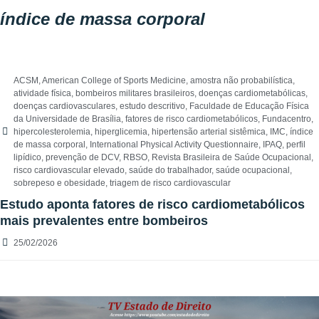
índice de massa corporal
ACSM
,
American College of Sports Medicine
,
amostra não probabilística
,
atividade física
,
bombeiros militares brasileiros
,
doenças cardiometabólicas
,
doenças cardiovasculares
,
estudo descritivo
,
Faculdade de Educação Física
da Universidade de Brasília
,
fatores de risco cardiometabólicos
,
Fundacentro
,
hipercolesterolemia
,
hiperglicemia
,
hipertensão arterial sistêmica
,
IMC
,
índice
de massa corporal
,
International Physical Activity Questionnaire
,
IPAQ
,
perfil
lipídico
,
prevenção de DCV
,
RBSO
,
Revista Brasileira de Saúde Ocupacional
,
risco cardiovascular elevado
,
saúde do trabalhador
,
saúde ocupacional
,
sobrepeso e obesidade
,
triagem de risco cardiovascular
Estudo aponta fatores de risco cardiometabólicos
mais prevalentes entre bombeiros
25/02/2026