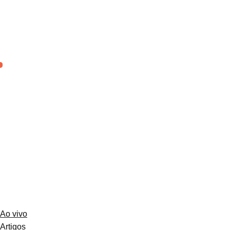
Ao vivo
Artigos
Contato
Eventos
Notícias
O Jornal
Projetos
Fale conosco
Ao vivo
Artigos