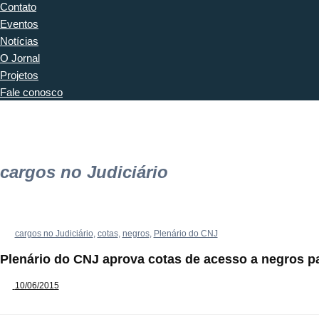
Contato
Eventos
Notícias
O Jornal
Projetos
Fale conosco
cargos no Judiciário
cargos no Judiciário
,
cotas
,
negros
,
Plenário do CNJ
Plenário do CNJ aprova cotas de acesso a negros pa
10/06/2015