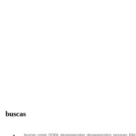
buscas
buscas
,
cnmp
,
DDPA
,
desaparecidas
,
desaparecidos
,
pessoas
,
Plid