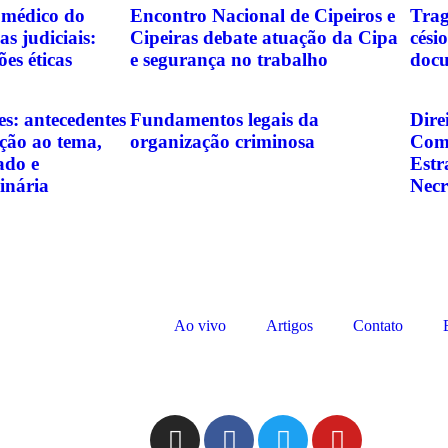
 médico do
Encontro Nacional de Cipeiros e
Trag
as judiciais:
Cipeiras debate atuação da Cipa
cési
ões éticas
e segurança no trabalho
docu
es: antecedentes
Fundamentos legais da
Dire
ução ao tema,
organização criminosa
Comu
ado e
Estr
rinária
Necr
Ao vivo
Artigos
Contato