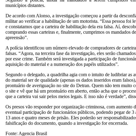
municípios distantes.
De acordo com Alonso, a investigação começou a partir da desconfi
militar ao verificar a habilitação de um motorista. “Essa pessoa foi 
e constatamos que a carteira de habilitação dela era falsa. Aí, desc
comprando essas carteiras e, finalmente, cumprimos os mandados de
apreensão”.
A polícia identificou um número elevado de compradores de carteira
falsas. “Agora, na terceira fase da investigação, eles serão chamado
por esse crime. Também será investigada a participação de funcioná
aquisição do material e a numeração dos papéis utilizados”.
Segundo o delegado, a quadrilha agia com o intuito de ludibriar as 
do material ser de qualidade (apenas os dados inseridos eram falsos)
prontuário de averiguação no site do Detran. Quem não tem muito 
o site e vê que há um prontuário em aberto, então acha que o proces
que a carteira vai sair pelos meios legais. E isso não é verdade”, diss
Os presos vão responder por organização criminosa, com aumento d
eventual participação de funcionários públicos, podendo pegar de 3 
13 anos e quatro meses de prisão. Eles poderão ser responsabilizado
falsificação do documento, quando a investigação for encerrada.
Fonte: Agencia Brasil