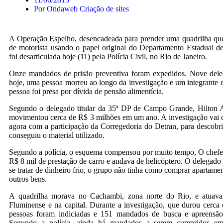
Por
Ondaweb Criação de sites
A Operação Espelho, desencadeada para prender uma quadrilha que 
de motorista usando o papel original do Departamento Estadual de
foi desarticulada hoje (11) pela Polícia Civil, no Rio de Janeiro.
Onze mandados de prisão preventiva foram expedidos. Nove del
hoje, uma pessoa morreu ao longo da investigação e um integrante e
pessoa foi presa por dívida de pensão alimentícia.
Segundo o delegado titular da 35ª DP de Campo Grande, Hilton A
movimentou cerca de R$ 3 milhões em um ano. A investigação vai c
agora com a participação da Corregedoria do Detran, para descobr
conseguiu o material utilizado.
Segundo a polícia, o esquema compensou por muito tempo, O chef
R$ 8 mil de prestação de carro e andava de helicóptero. O delegado
se tratar de dinheiro frio, o grupo não tinha como comprar apartamen
outros bens.
A quadrilha morava no Cachambi, zona norte do Rio, e atuav
Fluminense e na capital. Durante a investigação, que durou cerca
pessoas foram indiciadas e 151 mandados de busca e apreensão
Segundo a polícia, ainda há mandados a serem cumpridos em