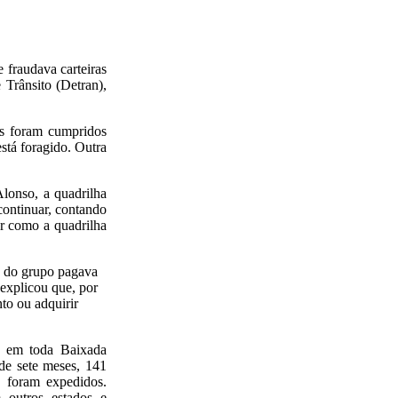
fraudava carteiras
 Trânsito (Detran),
es foram cumpridos
stá foragido. Outra
lonso, a quadrilha
ontinuar, contando
ir como a quadrilha
e do grupo pagava
 explicou que, por
to ou adquirir
a em toda Baixada
 de sete meses, 141
 foram expedidos.
 outros estados e