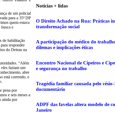
Notícias + lidas
ança de um policial
levada para a 35ª DP
O Direito Achado na Rua: Práticas in
obrimos quem estava
transformação social
 busca e
s de habilitação
A participação do médico do trabalho 
s para responder
dilemas e implicações éticas
rios do Detran na
Encontro Nacional de Cipeiros e Cipe
autoridades. “Além
, eles faziam um
e segurança no trabalho
conhecimento, abre
so está correndo, e
e.
Tragédia familiar causada pelo césio
documentário
e pena por
anos e seis meses a
s ainda por
ADPF das favelas altera modelo de c
Janeiro