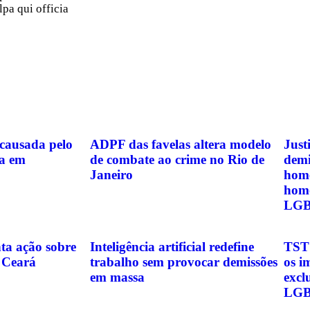
lpa qui officia
 causada pelo
ADPF das favelas altera modelo
Just
da em
de combate ao crime no Rio de
demi
Janeiro
home
homo
LGB
ta ação sobre
Inteligência artificial redefine
TST 
 Ceará
trabalho sem provocar demissões
os i
em massa
excl
LG