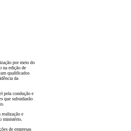
ização por meio do
o na edição de
icam qualificados
idência da
el pela condução e
es que subsidiarão
to.
 realização e
 ministério.
ações de empresas