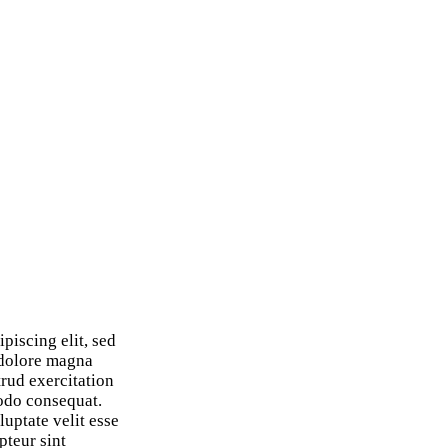
piscing elit, sed
 dolore magna
rud exercitation
modo consequat.
luptate velit esse
pteur sint