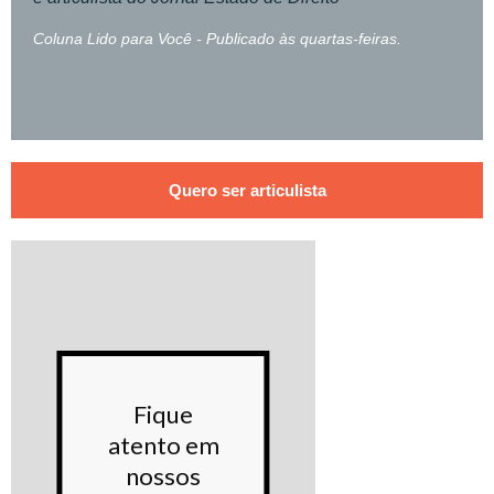
Coluna Lido para Você - Publicado às quartas-feiras.
Quero ser articulista
Conhe
Fique
noss
atento em
Proje
nossos