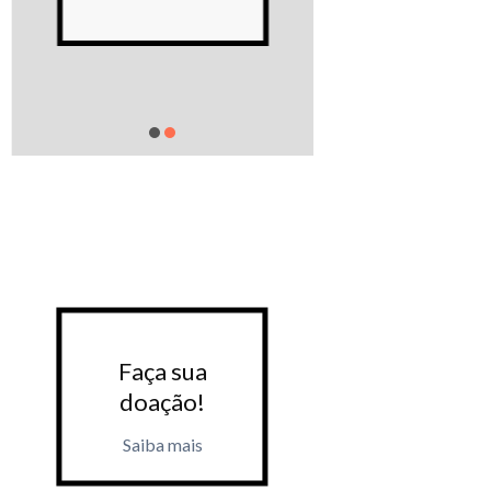
Saiba m
Faça sua
Faça 
doação!
doaçã
Saiba mais
Saiba m