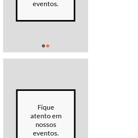
sociai
eventos.
Saiba m
Conhe
Fique
noss
atento em
Proje
nossos
sociai
eventos.