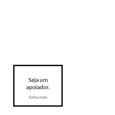
Seja um
Seja 
apoiador.
apoiad
Saiba mais
Saiba m