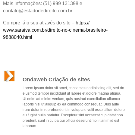
Mais informações: (51) 999 131398 e
contato@estadodedireito.co
m.br
Compre já o seu através do site –
https://
www.saraiva.com.br/
direito-no-cinema-brasileir
o-
9888040.html
Ondaweb Criação de sites
Lorem ipsum dolor sit amet, consectetur adipiscing elit, sed do
eiusmod tempor incididunt ut labore et dolore magna aliqua.
Ut enim ad minim veniam, quis nostrud exercitation ullamco
laboris nisi ut aliquip ex ea commodo consequat. Duis aute
irure dolor in reprehenderit in voluptate velit esse cillum dolore
eu fugiat nulla pariatur. Excepteur sint occaecat cupidatat non
proident, sunt in culpa qui officia deserunt mollit anim id est
laborum.