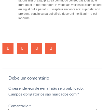
laboris nisi ut aliquip ex ea commodo consequat. Duis aute
irure dolor in reprehenderit in voluptate velit esse cillum dolore
eu fugiat nulla pariatur. Excepteur sint occaecat cupidatat non
proident, sunt in culpa qui officia deserunt mollit anim id est
laborum.
Deixe um comentário
O seu endereço de e-mail não será publicado.
Campos obrigatórios são marcados com
*
Comentário
*