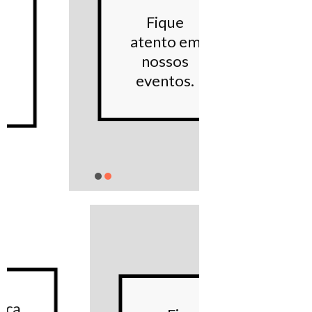
Conhe
Fique
noss
atento em
Proje
nossos
sociai
eventos.
Saiba m
Conhe